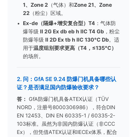
1、Zone 2
（气体）和
Zone 21、Zone
22
（粉尘）区域。
Ex-de（隔爆+增安复合型）T4
：气体防
爆等级
II 2G Ex db eb h IIC T4 Gb
，粉尘
防爆等级
II 2D Ex tb h IIC 130°C Db
。适
用于
温度组别要求更高（T4，≤135°C）
的场所。
2. 问：GfA SE 9.24 防爆门机具备哪些认
证？是否满足国内防爆验收要求？
答：
GfA防爆门机具备ATEX认证（TÜV
NORD，注册号8000306986），符合DIN
EN 12453、DIN EN 60335-1 / 60335-2-
103标准。虽然为非国内防爆认证（非CCC
Ex），但凭借ATEX认证和IECEx体系，配合