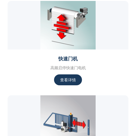
快速门机
高频启停快速门电机
查看详情