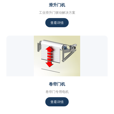
滑升门机
工业滑升门驱动解决方案
查看详情
卷帘门机
卷帘门专用电机
查看详情