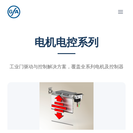
电机电控系列
工业门驱动与控制解决方案，覆盖全系列电机及控制器