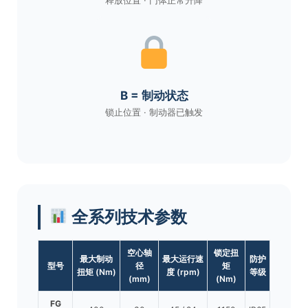
B = 制动状态
锁止位置 · 制动器已触发
全系列技术参数
空心轴
锁定扭
最大制动
最大运行速
防护
型号
径
矩
扭矩 (Nm)
度 (rpm)
等级
(mm)
(Nm)
FG